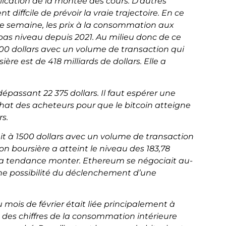
lication de la montée des cours. D’autres
 diffcile de prévoir la vraie trajectoire. En ce
me semaine, les prix à la consommation aux
bas niveau depuis 2021. Au milieu donc de ce
21700 dollars avec un volume de transaction qui
ière est de 418 milliards de dollars. Elle a
dépassant 22 375 dollars. Il faut espérer une
hat des acheteurs pour que le bitcoin atteigne
rs.
t à 1500 dollars avec un volume de transaction
ion boursière a atteint le niveau des 183,78
vu la tendance monter. Ethereum se négociait au-
a une possibilité du déclenchement d’une
mois de février était liée principalement à
t des chiffres de la consommation intérieure