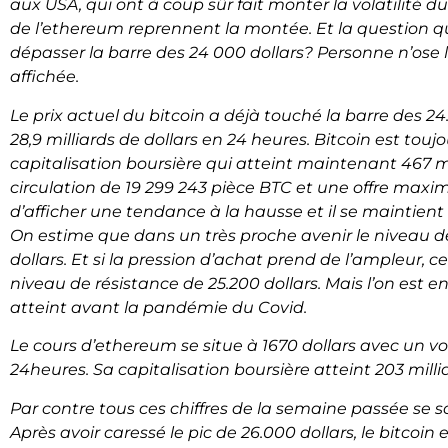
aux USA, qui ont à coup sûr fait monter la volatilité du
de l’ethereum reprennent la montée. Et la question que
dépasser la barre des 24 000 dollars? Personne n’ose
affichée.
Le prix actuel du bitcoin a déjà touché la barre des 
28,9 milliards de dollars en 24 heures. Bitcoin est tou
capitalisation boursière qui atteint maintenant 467 mil
circulation de 19 299 243 pièce BTC et une offre maxi
d’afficher une tendance à la hausse et il se maintien
On estime que dans un très proche avenir le niveau de
dollars. Et si la pression d’achat prend de l’ampleur, c
niveau de résistance de 25.200 dollars. Mais l’on est en
atteint avant la pandémie du Covid.
Le cours d’ethereum se situe à 1670 dollars avec un v
24heures. Sa capitalisation boursière atteint 203 millia
Par contre tous ces chiffres de la semaine passée se s
Après avoir caressé le pic de 26.000 dollars, le bitcoin