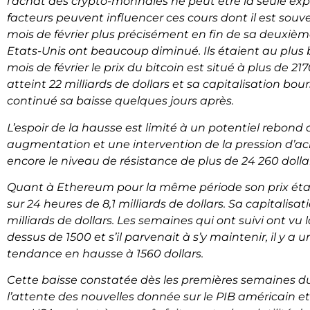
l’achat des crypto-monnaies ne peut être la seule exp
facteurs peuvent influencer ces cours dont il est souvent
mois de février plus précisément en fin de sa deuxiè
Etats-Unis ont beaucoup diminué. Ils étaient au plus 
mois de février le prix du bitcoin est situé à plus de 
atteint 22 milliards de dollars et sa capitalisation bours
continué sa baisse quelques jours après.
L’espoir de la hausse est limité à un potentiel rebond 
augmentation et une intervention de la pression d’ac
encore le niveau de résistance de plus de 24 260 dolla
Quant à Ethereum pour la même période son prix étai
sur 24 heures de 8,1 milliards de dollars. Sa capitalisat
milliards de dollars. Les semaines qui ont suivi ont 
dessus de 1500 et s’il parvenait à s’y maintenir, il y 
tendance en hausse à 1560 dollars.
Cette baisse constatée dès les premières semaines du 
l’attente des nouvelles donnée sur le PIB américain e