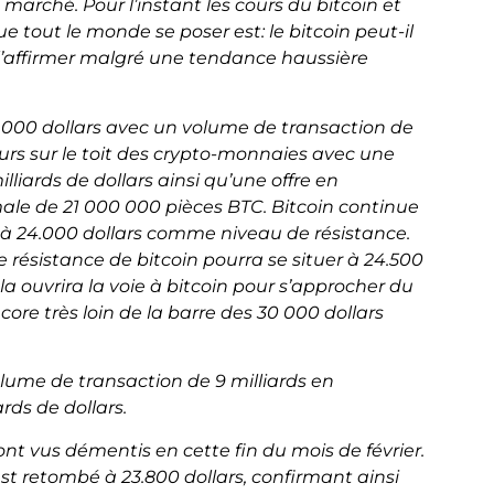
 marché. Pour l’instant les cours du bitcoin et
 tout le monde se poser est: le bitcoin peut-il
 l’affirmer malgré une tendance haussière
24.000 dollars avec un volume de transaction de
jours sur le toit des crypto-monnaies avec une
liards de dollars ainsi qu’une offre en
male de 21 000 000 pièces BTC. Bitcoin continue
t à 24.000 dollars comme niveau de résistance.
 résistance de bitcoin pourra se situer à 24.500
ela ouvrira la voie à bitcoin pour s’approcher du
core très loin de la barre des 30 000 dollars
olume de transaction de 9 milliards en
rds de dollars.
ont vus démentis en cette fin du mois de février.
 est retombé à 23.800 dollars, confirmant ainsi