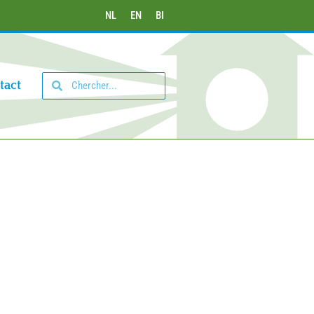
NL
EN
BI
tact