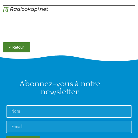
[1]
Radiookapi.net
< Retour
Abonnez-vous à notre
newsletter